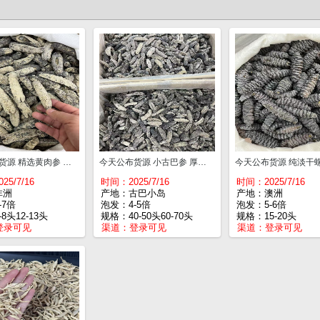
今天公布货源 精选黄肉参 干度好 条条肥身 厚肉口感胶质好 6-8头¥760 12-13头¥660 16-17头¥610 25-26头¥560 40头¥480
今天公布货源 小古巴参 厚肉囗感胶质好 40-50头¥630 60-70头¥580 90-100头¥480
5/7/16
时间：2025/7/16
时间：2025/7/16
非洲
产地：古巴小岛
产地：澳洲
-7倍
泡发：4-5倍
泡发：5-6倍
8头12-13头
规格：40-50头60-70头
规格：15-20头
登录可见
渠道：
登录可见
渠道：
登录可见