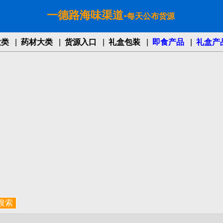
一德路海味渠道-
每天公布货源
大类
|
药材大类
|
货源入口
|
礼盒包装
|
即食产品
|
礼盒产