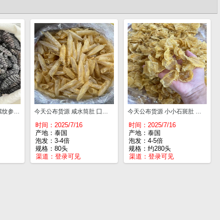
今天公布货源 纯淡干螺纹参 足干发量大 囗感胶质好 15-20头¥290
今天公布货源 咸水筒肚 囗感胶质好 80头¥225
今天公布货源 小小石斑肚 足干 口感胶质好 约280头¥125
时间：2025/7/16
时间：2025/7/16
产地：泰国
产地：泰国
泡发：3-4倍
泡发：4-5倍
规格：80头
规格：约280头
渠道：
登录可见
渠道：
登录可见