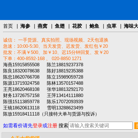
首页
|
海参
|
燕窝
|
鱼翅
|
花胶
|
鲍鱼
|
虫草
|
海味
诚信： 一手货源、真实拍照、现场视频、2天包退换
急速：10:00-5:30、当天发货、迟发货、发红包￥20
批发：不满￥500、加￥10、迟15分钟回复、发￥20
下单：400-8592-168 、 020-8850 1271‬
海燕15915855508 陈兰18819237378
陈良18320078638 陈好18819235388
陈忠18620766708 陈立15989059728
陈源13719324758 陈林13570157488
王亮18620468108 张华18813292170
财务13726757158 王萍13414111880
陈强15113859778 陈乐17072093939
王镜18620613118 雪明13288623499
陈放15918411118（只接特大单与货源与投诉）
如需看价请先
登录
或
注册
搜索