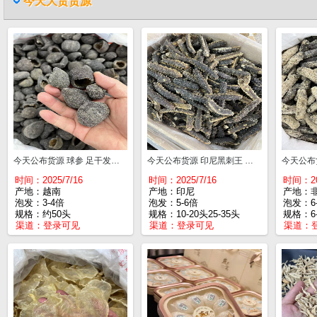
今天大货货源
今天公布货源 球参 足干发量大 口感胶质好 约50头¥390
今天公布货源 印尼黑刺王 囗感胶质好 10-20头¥790 25-35头¥810 40-50头¥820
时间：2025/7/16
时间：2025/7/16
时间：202
产地：越南
产地：印尼
产地：
泡发：3-4倍
泡发：5-6倍
泡发：6
规格：约50头
规格：10-20头25-35头
规格：6-
渠道：
登录可见
渠道：
登录可见
渠道：