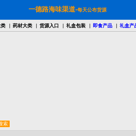
一德路海味渠道-
每天公布货源
大类
|
药材大类
|
货源入口
|
礼盒包装
|
即食产品
|
礼盒产