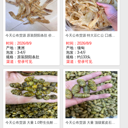
今天公布货源 原装阴阳条肚 价格优势 自吃超值 只有（31条）2.8斤 要求全部拿走 11头一斤¥530
今天公布货源 特大豆仁公 囗感胶质非常好 约133头¥700
时间：2026/8/9
时间：2026/8/9
产地：澳洲
产地：缅甸
泡发：3-4斤
泡发：3-4斤
规格：原装阴阳条肚
规格：约133头
渠道：
登录可见
渠道：
登录可见
今天公布货源 大量 1.0野生虫斛 一斤¥350
今天公布货源 大量 顶级紫皮石斛 胶质好一斤¥160