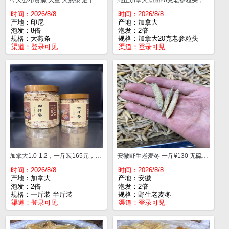
今天公布货源 大量 大燕条 足干一斤¥2100
纯正加拿大🇨🇦20克老参粒头，皮色深纹路清晰，肉质白，形状饱满，味道浓郁回甘一流，¥295一斤。
时间：2026/8/8
时间：2026/8/8
产地：印尼
产地：加拿大
泡发：8倍
泡发：2倍
规格：大燕条
规格：加拿大20克老参粒头
渠道：
登录可见
渠道：
登录可见
加拿大1.0-1.2，一斤装165元，半斤装90元 工作没精神效率低怎么办 西洋参泡水喝起来🍵 增强体质.抗疲劳👍
安徽野生老麦冬 一斤¥130 无硫，野外自然生长！清心安神~助睡眠~抗疲劳，上火煮杯麦冬水，煲个麦冬汤，搭配花旗参，石斛，能改善燥热，失眠多梦，口干舌燥问题。
时间：2026/8/8
时间：2026/8/8
产地：加拿大
产地：安徽
泡发：2倍
泡发：2倍
规格：一斤装 半斤装
规格：野生老麦冬
渠道：
登录可见
渠道：
登录可见