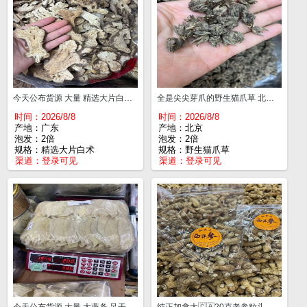
今天公布货源 大量 精选大片白术 一斤¥38
全是尖尖芽爪的野生猫爪草 北京产地 一斤¥290 散结节，增生，甲状腺，特别爱生气的女性朋友们，简直就是咱们的福音
时间：2026/8/8
时间：2026/8/8
产地：广东
产地：北京
泡发：2倍
泡发：2倍
规格：精选大片白术
规格：野生猫爪草
渠道：
登录可见
渠道：
登录可见