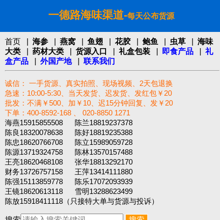
一德路海味渠道-
每天公布货源
首页
|
海参
|
燕窝
|
鱼翅
|
花胶
|
鲍鱼
|
虫草
|
海味
大类
|
药材大类
|
货源入口
|
礼盒包装
|
即食产品
|
礼
盒产品
|
外国产地
|
联系我们
诚信： 一手货源、真实拍照、现场视频、2天包退换
急速：10:00-5:30、当天发货、迟发货、发红包￥20
批发：不满￥500、加￥10、迟15分钟回复、发￥20
下单：400-8592-168 、 020-8850 1271‬
海燕15915855508 陈兰18819237378
陈良18320078638 陈好18819235388
陈忠18620766708 陈立15989059728
陈源13719324758 陈林13570157488
王亮18620468108 张华18813292170
财务13726757158 王萍13414111880
陈强15113859778 陈乐17072093939
王镜18620613118 雪明13288623499
陈放15918411118（只接特大单与货源与投诉）
搜索