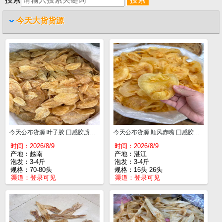
今天大货货源
今天公布货源 叶子胶 囗感胶质好 大小统货 70-80头¥165
今天公布货源 顺风赤嘴 囗感胶质好 16头¥890 26头¥720
时间：2026/8/9
时间：2026/8/9
产地：越南
产地：湛江
泡发：3-4斤
泡发：3-4斤
规格：70-80头
规格：16头 26头
渠道：
登录可见
渠道：
登录可见