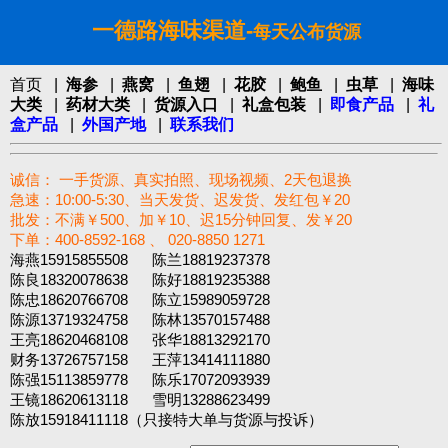
一德路海味渠道-
每天公布货源
首页
|
海参
|
燕窝
|
鱼翅
|
花胶
|
鲍鱼
|
虫草
|
海味
大类
|
药材大类
|
货源入口
|
礼盒包装
|
即食产品
|
礼
盒产品
|
外国产地
|
联系我们
诚信： 一手货源、真实拍照、现场视频、2天包退换
急速：10:00-5:30、当天发货、迟发货、发红包￥20
批发：不满￥500、加￥10、迟15分钟回复、发￥20
下单：400-8592-168 、 020-8850 1271‬
海燕15915855508 陈兰18819237378
陈良18320078638 陈好18819235388
陈忠18620766708 陈立15989059728
陈源13719324758 陈林13570157488
王亮18620468108 张华18813292170
财务13726757158 王萍13414111880
陈强15113859778 陈乐17072093939
王镜18620613118 雪明13288623499
陈放15918411118（只接特大单与货源与投诉）