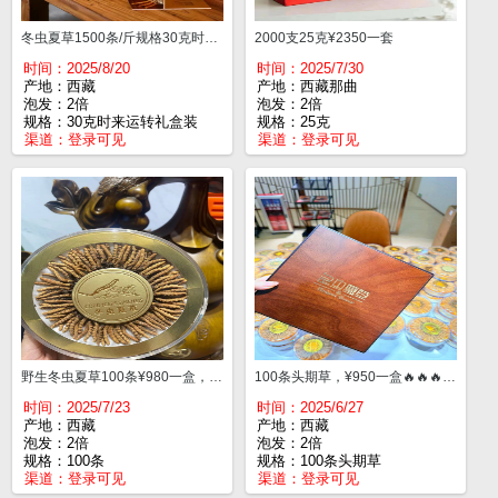
冬虫夏草1500条/斤规格30克时来运转礼盒装 人生总是充满机遇， 也许你精心准备的一盒冬虫夏草礼盒， 就带来一次时来运转的机会！
2000支25克¥2350一套
时间：2025/8/20
时间：2025/7/30
产地：西藏
产地：西藏那曲
泡发：2倍
泡发：2倍
规格：30克时来运转礼盒装
规格：25克
渠道：
登录可见
渠道：
登录可见
野生冬虫夏草100条¥980一盒，送礼盒。净重约13克。功效：①抗癌，②抗心律失常，③滋肾，④抗炎，⑤抗菌，⑥提高肾上腺皮质醇含量，⑦免疫调节，⑧抗疲劳，⑨祛痰平喘，适用于肺肾两虚、精气不足、咳嗽气短，增强免疫力，抗病毒，护心肺
100条头期草，¥950一盒🔥🔥🔥 100条头期草，¥950一盒🔥🔥🔥 可送外礼盒🎁
时间：2025/7/23
时间：2025/6/27
产地：西藏
产地：西藏
泡发：2倍
泡发：2倍
规格：100条
规格：100条头期草
渠道：
登录可见
渠道：
登录可见