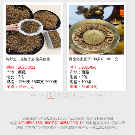
纯野生，规格齐全 物美价廉，产地一手货源 纯野生冬虫夏草 无竹签无断草 1250支¥70000一斤 1500支¥62000一斤 2000支¥51000一斤 2500支¥42000一斤 3000支¥38000一斤
野生冬虫夏草100条¥1180一盒，送礼盒。净重约13克。功效：①抗癌，②抗心律失常，③滋肾，④抗炎，⑤抗菌，⑥提高肾上腺皮质醇含量，⑦免疫调节，⑧抗疲劳，⑨祛痰平喘，适用于肺肾两虚、精气不足、咳嗽气短，增强免疫力，抗病毒，护心肺
时间：2025/6/11
时间：2025/6/6
产地：西藏
产地：西藏
泡发：2倍
泡发：2倍
规格：1250支 1500支 2000支
规格：100条
渠道：
登录可见
渠道：
登录可见
<<
<
1
2
3
4
...
>
>>
Copyright @ 2013-2016 ydlhw.com All Rights
Reserved
电话:
400-8592-168
粤ICP备14054820号-1
广州市越秀区海中汇海味行
地址:广东省广州市越秀区一德路333号海中宝一楼1101档海中汇