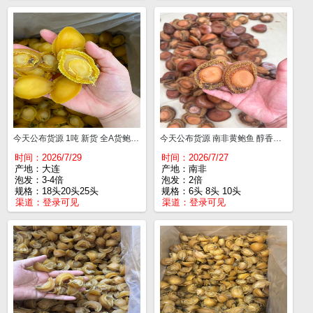
今天公布货源 1吨 新货 全A货鲍鱼 9成多干 这批干18头￥240 20头￥235 25头¥200 30头¥195 35头¥190
今天公布货源 南非黄鲍鱼 醇香干度好 6头¥910 8头¥880 10头¥780 12-13头¥700
时间：2026/7/29
时间：2026/7/27
产地：大连
产地：南非
泡发：3-4倍
泡发：2倍
规格：18头20头25头
规格：6头 8头 10头
渠道：
登录可见
渠道：
登录可见