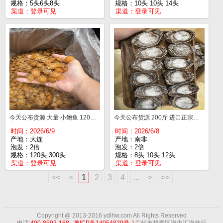
规格：5头6头8头
规格：10头 10头 14头
渠道：
登录可见
渠道：
登录可见
今天公布货源 大量 小鲍鱼 120头一斤¥200 300头¥200
今天公布货源 200斤 进口正宗吉品老鲍 足干 香 溏心 8头一斤¥1800 10头¥1600 12头¥1400
时间：2026/6/9
时间：2026/6/8
产地：大连
产地：南非
泡发：2倍
泡发：2倍
规格：120头 300头
规格：8头 10头 12头
渠道：
登录可见
渠道：
登录可见
<<
<
1
2
3
4
...
>
>>
Copyright @ 2013-2016 ydlhw.com All Rights
Reserved