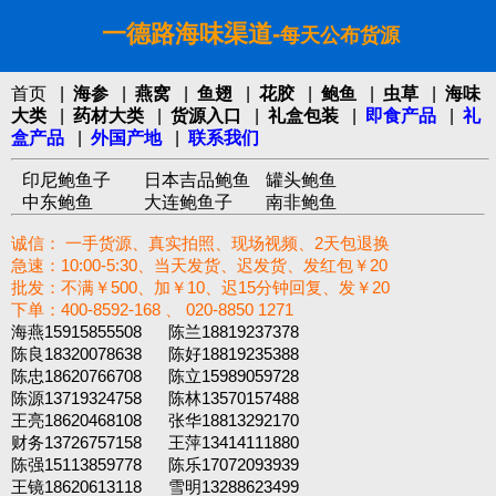
一德路海味渠道-
每天公布货源
首页
|
海参
|
燕窝
|
鱼翅
|
花胶
|
鲍鱼
|
虫草
|
海味
大类
|
药材大类
|
货源入口
|
礼盒包装
|
即食产品
|
礼
盒产品
|
外国产地
|
联系我们
印尼鲍鱼子
日本吉品鲍鱼
罐头鲍鱼
中东鲍鱼
大连鲍鱼子
南非鲍鱼
诚信： 一手货源、真实拍照、现场视频、2天包退换
急速：10:00-5:30、当天发货、迟发货、发红包￥20
批发：不满￥500、加￥10、迟15分钟回复、发￥20
下单：400-8592-168 、 020-8850 1271‬
海燕15915855508 陈兰18819237378
陈良18320078638 陈好18819235388
陈忠18620766708 陈立15989059728
陈源13719324758 陈林13570157488
王亮18620468108 张华18813292170
财务13726757158 王萍13414111880
陈强15113859778 陈乐17072093939
王镜18620613118 雪明13288623499