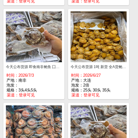
渠道：
登录可见
渠道：
登录可见
今天公布货源 即食南非鲍鱼 囗感味道非常好 3头¥460 4头¥360 5头¥260 6头¥240 8头¥160 10头¥110 12头¥95 15头¥85 20头¥70
今天公布货源 1吨 新货 全A货鲍鱼 9成多干 这批干 25头¥210 30头¥205 35头¥200 40头¥190
时间：2026/7/3
时间：2026/6/27
产地：南非
产地：大连
泡发：
泡发：2倍
规格：3头4头5头
规格：25头 30头 35头
渠道：
登录可见
渠道：
登录可见