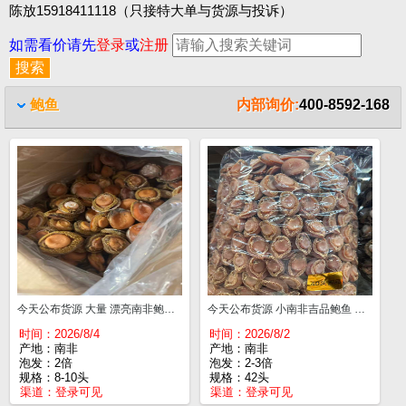
陈放15918411118（只接特大单与货源与投诉）
如需看价请先
登录
或
注册
鲍鱼
内部询价:
400-8592-168
今天公布货源 大量 漂亮南非鲍鱼 8-10头 一斤¥800
今天公布货源 小南非吉品鲍鱼 足干醇香 42头¥630
时间：2026/8/4
时间：2026/8/2
产地：南非
产地：南非
泡发：2倍
泡发：2-3倍
规格：8-10头
规格：42头
渠道：
登录可见
渠道：
登录可见