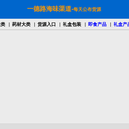
一德路海味渠道-
每天公布货源
大类
|
药材大类
|
货源入口
|
礼盒包装
|
即食产品
|
礼盒产