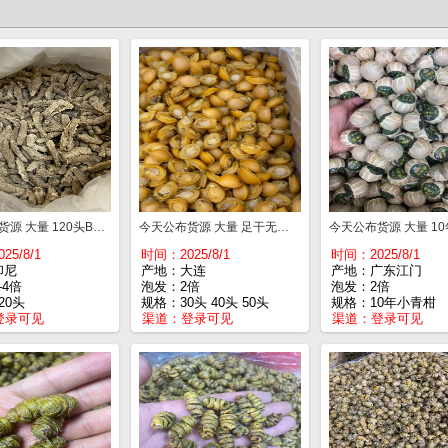
今天公布货源 大量 120头B货白刺王 一斤¥70
今天公布货源 大量 足干无盐大连鲍鱼，A货 30头¥245 40头¥220 50头¥205 60头¥195 70头¥190 100头¥185
25/8/1
时间：2025/8/1
时间：2025/8/1
印尼
产地：大连
产地：广东江门
-4倍
泡发：2倍
泡发：2倍
20头
规格：30头 40头 50头
规格：10年小青柑
登录可见
渠道：
登录可见
渠道：
登录可见