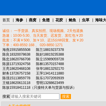
首页
|
海参
|
燕窝
|
鱼翅
|
花胶
|
鲍鱼
|
虫草
|
海味
诚信： 一手货源、真实拍照、现场视频、2天包退换
急速：10:00-5:30、当天发货、迟发货、发红包￥20
批发：不满￥500、加￥10、迟15分钟回复、发￥20
下单：400-8592-168 、 020-8850 1271‬
海燕15915855508 陈兰18819237378
陈良18320078638 陈好18819235388
陈忠18620766708 陈立15989059728
陈源13719324758 陈林13570157488
王亮18620468108 张华18813292170
财务13726757158 王萍13414111880
陈强15113859778 陈乐17072093939
王镜18620613118 雪明13288623499
陈放15918411118（只接特大单与货源与投诉）
搜索