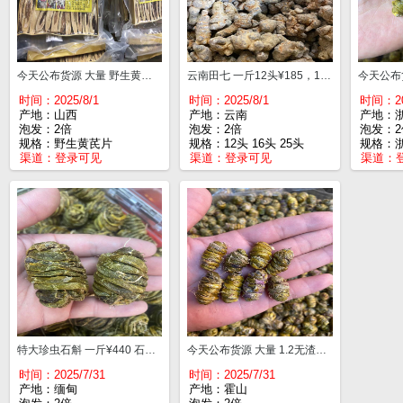
今天公布货源 大量 野生黄芪片 一包¥45
云南田七 一斤12头¥185，16头¥165，25头¥135，40头¥105，60头¥100 田七功效:活血化瘀止血，通血管，降三高等等由于三七具有镇痛的作用，是临床上治疗跌打损伤的常用药，可以快速的散淤止痛！
时间：2025/8/1
时间：2025/8/1
时间：20
产地：山西
产地：云南
产地：
泡发：2倍
泡发：2倍
泡发：2
规格：野生黄芪片
规格：12头 16头 25头
规格：
渠道：
登录可见
渠道：
登录可见
渠道：
特大珍虫石斛 一斤¥440 石斛的界扛把子，味道极香，质量上乘，无渣、胶质爆满 ，高端品质货！口苦咽干，简单疗食，具有清虚热，养阴肺，排肠毒，养肝肾的功效。
今天公布货源 大量 1.2无渣铁皮石斛 一斤¥165
时间：2025/7/31
时间：2025/7/31
产地：缅甸
产地：霍山