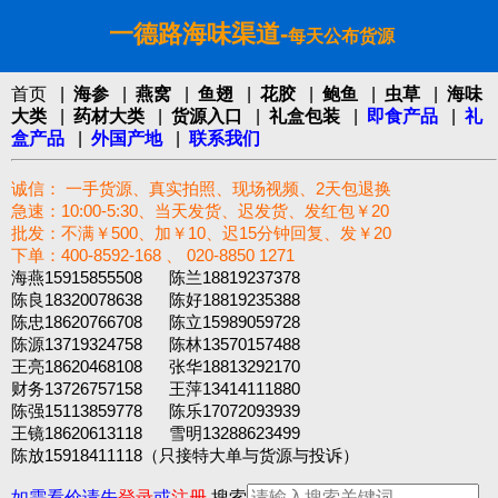
一德路海味渠道-
每天公布货源
首页
|
海参
|
燕窝
|
鱼翅
|
花胶
|
鲍鱼
|
虫草
|
海味
大类
|
药材大类
|
货源入口
|
礼盒包装
|
即食产品
|
礼
盒产品
|
外国产地
|
联系我们
诚信： 一手货源、真实拍照、现场视频、2天包退换
急速：10:00-5:30、当天发货、迟发货、发红包￥20
批发：不满￥500、加￥10、迟15分钟回复、发￥20
下单：400-8592-168 、 020-8850 1271‬
海燕15915855508 陈兰18819237378
陈良18320078638 陈好18819235388
陈忠18620766708 陈立15989059728
陈源13719324758 陈林13570157488
王亮18620468108 张华18813292170
财务13726757158 王萍13414111880
陈强15113859778 陈乐17072093939
王镜18620613118 雪明13288623499
陈放15918411118（只接特大单与货源与投诉）
如需看价请先
登录
或
注册
搜索