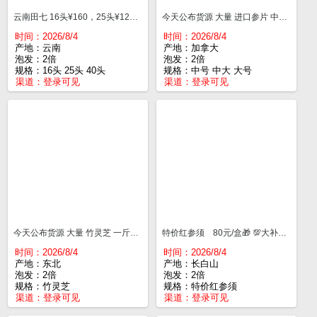
云南田七 16头¥160，25头¥120，40头¥95 田七功效:活血化瘀止血，通血管，降三高等等由于三七具有镇痛的作用，是临床上治疗跌打损伤的常用药，可以快速的散淤止痛！
今天公布货源 大量 进口参片 中号一斤¥150，中大一斤¥170，大号一斤¥200，特大一斤¥210
时间：2026/8/4
时间：2026/8/4
产地：云南
产地：加拿大
泡发：2倍
泡发：2倍
规格：16头 25头 40头
规格：中号 中大 大号
渠道：
登录可见
渠道：
登录可见
今天公布货源 大量 竹灵芝 一斤¥90
特价红参须 80元/盒🎁 💯大补元气红参须💯 百草之王，气血双补 春养生，正当时
时间：2026/8/4
时间：2026/8/4
产地：东北
产地：长白山
泡发：2倍
泡发：2倍
规格：竹灵芝
规格：特价红参须
渠道：
登录可见
渠道：
登录可见