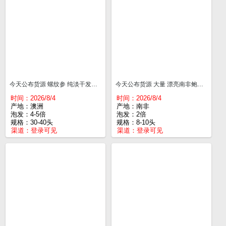
今天公布货源 螺纹参 纯淡干发量大 囗感胶质好 30-40头¥330
今天公布货源 大量 漂亮南非鲍鱼 8-10头 一斤¥800
时间：2026/8/4
时间：2026/8/4
产地：澳洲
产地：南非
泡发：4-5倍
泡发：2倍
规格：30-40头
规格：8-10头
渠道：
登录可见
渠道：
登录可见