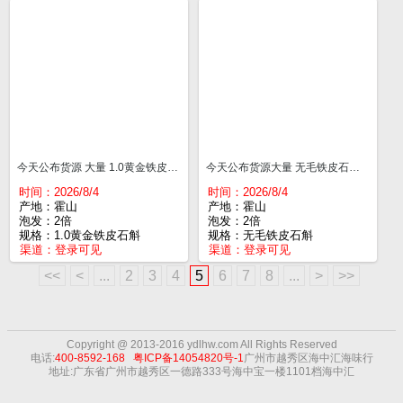
今天公布货源 大量 1.0黄金铁皮石斛 一斤¥200
今天公布货源大量 无毛铁皮石斛 一斤¥155
时间：2026/8/4
时间：2026/8/4
产地：霍山
产地：霍山
泡发：2倍
泡发：2倍
规格：1.0黄金铁皮石斛
规格：无毛铁皮石斛
渠道：
登录可见
渠道：
登录可见
<<
<
...
2
3
4
5
6
7
8
...
>
>>
Copyright @ 2013-2016 ydlhw.com All Rights
Reserved
电话:
400-8592-168
粤ICP备14054820号-1
广州市越秀区海中汇海味行
地址:广东省广州市越秀区一德路333号海中宝一楼1101档海中汇