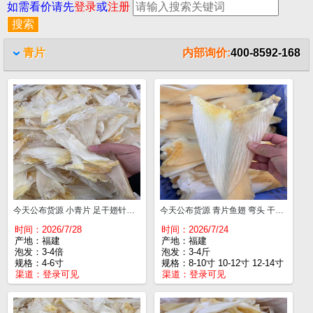
如需看价请先
登录
或
注册
青片
内部询价:
400-8592-168
今天公布货源 小青片 足干翅针多 4-6寸¥530
今天公布货源 青片鱼翅 弯头 干度好翅针多 8-10寸¥860 10-12寸¥940 12-14寸¥1000 14-16寸¥1140 16-18寸¥1180
时间：2026/7/28
时间：2026/7/24
产地：福建
产地：福建
泡发：3-4倍
泡发：3-4斤
规格：4-6寸
规格：8-10寸 10-12寸 12-14寸
渠道：
登录可见
渠道：
登录可见