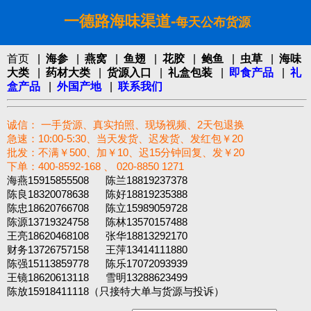
一德路海味渠道-
每天公布货源
首页
|
海参
|
燕窝
|
鱼翅
|
花胶
|
鲍鱼
|
虫草
|
海味
大类
|
药材大类
|
货源入口
|
礼盒包装
|
即食产品
|
礼
盒产品
|
外国产地
|
联系我们
诚信： 一手货源、真实拍照、现场视频、2天包退换
急速：10:00-5:30、当天发货、迟发货、发红包￥20
批发：不满￥500、加￥10、迟15分钟回复、发￥20
下单：400-8592-168 、 020-8850 1271‬
海燕15915855508 陈兰18819237378
陈良18320078638 陈好18819235388
陈忠18620766708 陈立15989059728
陈源13719324758 陈林13570157488
王亮18620468108 张华18813292170
财务13726757158 王萍13414111880
陈强15113859778 陈乐17072093939
王镜18620613118 雪明13288623499
陈放15918411118（只接特大单与货源与投诉）