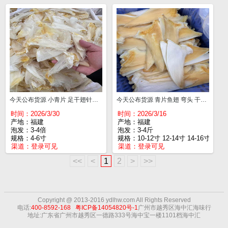
今天公布货源 小青片 足干翅针多 4-6寸¥540
今天公布货源 青片鱼翅 弯头 干度好翅针多 10-12寸¥950 12-14寸¥1010 14-16寸¥1110
时间：2026/3/30
时间：2026/3/16
产地：福建
产地：福建
泡发：3-4倍
泡发：3-4斤
规格：4-6寸
规格：10-12寸 12-14寸 14-16寸
渠道：
登录可见
渠道：
登录可见
<<
<
1
2
>
>>
Copyright @ 2013-2016 ydlhw.com All Rights
Reserved
电话:
400-8592-168
粤ICP备14054820号-1
广州市越秀区海中汇海味行
地址:广东省广州市越秀区一德路333号海中宝一楼1101档海中汇