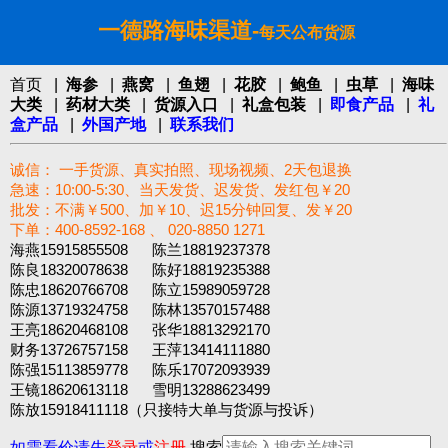
一德路海味渠道-
每天公布货源
首页
|
海参
|
燕窝
|
鱼翅
|
花胶
|
鲍鱼
|
虫草
|
海味
大类
|
药材大类
|
货源入口
|
礼盒包装
|
即食产品
|
礼
盒产品
|
外国产地
|
联系我们
诚信： 一手货源、真实拍照、现场视频、2天包退换
急速：10:00-5:30、当天发货、迟发货、发红包￥20
批发：不满￥500、加￥10、迟15分钟回复、发￥20
下单：400-8592-168 、 020-8850 1271‬
海燕15915855508 陈兰18819237378
陈良18320078638 陈好18819235388
陈忠18620766708 陈立15989059728
陈源13719324758 陈林13570157488
王亮18620468108 张华18813292170
财务13726757158 王萍13414111880
陈强15113859778 陈乐17072093939
王镜18620613118 雪明13288623499
陈放15918411118（只接特大单与货源与投诉）
如需看价请先
登录
或
注册
搜索