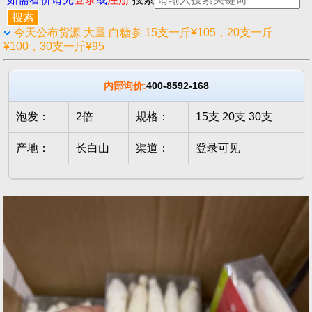
今天公布货源 大量 白糖参 15支一斤¥105，20支一斤
¥100，30支一斤¥95
内部询价:
400-8592-168
泡发：
2倍
规格：
15支 20支 30支
产地：
长白山
渠道：
登录可见