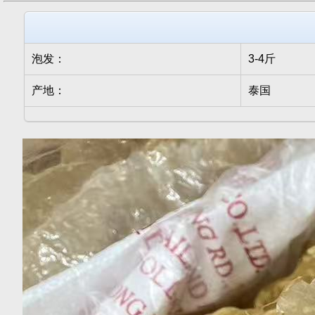
泡发：
3-4斤
产地：
泰国