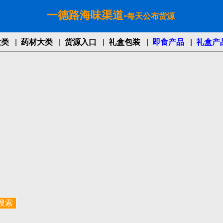
一德路海味渠道-
每天公布货源
大类
|
药材大类
|
货源入口
|
礼盒包装
|
即食产品
|
礼盒产