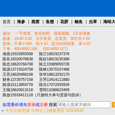
首页
|
海参
|
燕窝
|
鱼翅
|
花胶
|
鲍鱼
|
虫草
|
海味
诚信： 一手货源、真实拍照、现场视频、2天包退换
急速：10:00-5:30、当天发货、迟发货、发红包￥20
批发：不满￥500、加￥10、迟15分钟回复、发￥20
下单：400-8592-168 、 020-8850 1271‬
海燕15915855508 陈兰18819237378
陈良18320078638 陈好18819235388
陈忠18620766708 陈立15989059728
陈源13719324758 陈林13570157488
王亮18620468108 张华18813292170
财务13726757158 王萍13414111880
陈强15113859778 陈乐17072093939
王镜18620613118 雪明13288623499
陈放15918411118（只接特大单与货源与投诉）
如需看价请先
登录
或
注册
搜索
今天公布货源 斗湖公 囗感胶质好 10头¥840