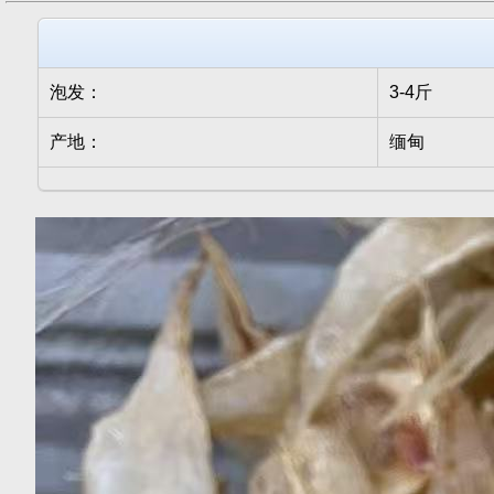
泡发：
3-4斤
产地：
缅甸