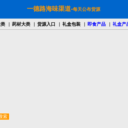
一德路海味渠道-
每天公布货源
大类
|
药材大类
|
货源入口
|
礼盒包装
|
即食产品
|
礼盒产