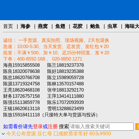
首页
|
海参
|
燕窝
|
鱼翅
|
花胶
|
鲍鱼
|
虫草
|
海味
诚信： 一手货源、真实拍照、现场视频、2天包退换
急速：10:00-5:30、当天发货、迟发货、发红包￥20
批发：不满￥500、加￥10、迟15分钟回复、发￥20
下单：400-8592-168 、 020-8850 1271‬
海燕15915855508 陈兰18819237378
陈良18320078638 陈好18819235388
陈忠18620766708 陈立15989059728
陈源13719324758 陈林13570157488
王亮18620468108 张华18813292170
财务13726757158 王萍13414111880
陈强15113859778 陈乐17072093939
王镜18620613118 雪明13288623499
陈放15918411118（只接特大单与货源与投诉）
如需看价请先
登录
或
注册
搜索
今天公布货源 豆仁母 囗感胶质非常好 60头¥900