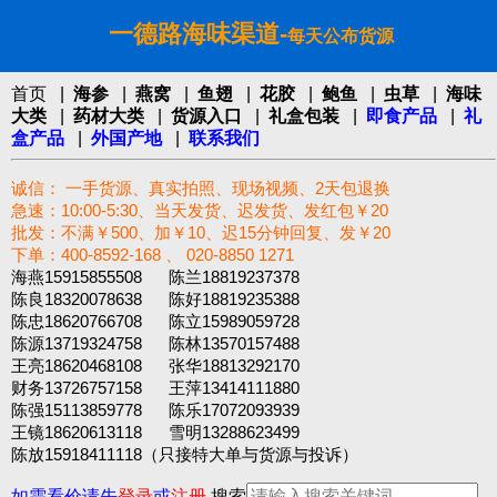
一德路海味渠道-
每天公布货源
首页
|
海参
|
燕窝
|
鱼翅
|
花胶
|
鲍鱼
|
虫草
|
海味
大类
|
药材大类
|
货源入口
|
礼盒包装
|
即食产品
|
礼
盒产品
|
外国产地
|
联系我们
诚信： 一手货源、真实拍照、现场视频、2天包退换
急速：10:00-5:30、当天发货、迟发货、发红包￥20
批发：不满￥500、加￥10、迟15分钟回复、发￥20
下单：400-8592-168 、 020-8850 1271‬
海燕15915855508 陈兰18819237378
陈良18320078638 陈好18819235388
陈忠18620766708 陈立15989059728
陈源13719324758 陈林13570157488
王亮18620468108 张华18813292170
财务13726757158 王萍13414111880
陈强15113859778 陈乐17072093939
王镜18620613118 雪明13288623499
陈放15918411118（只接特大单与货源与投诉）
如需看价请先
登录
或
注册
搜索