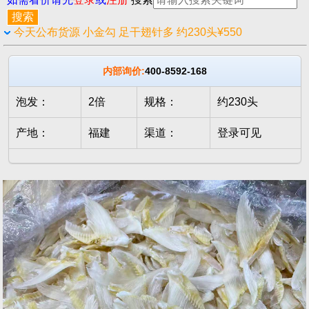
今天公布货源 小金勾 足干翅针多 约230头¥550
内部询价:
400-8592-168
泡发：
2倍
规格：
约230头
产地：
福建
渠道：
登录可见