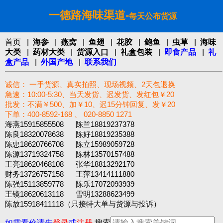
一德路海味渠道-
每天公布货源
首页
|
海参
|
燕窝
|
鱼翅
|
花胶
|
鲍鱼
|
虫草
|
海味
大类
|
药材大类
|
货源入口
|
礼盒包装
|
即食产品
|
礼
盒产品
|
外国产地
|
联系我们
诚信： 一手货源、真实拍照、现场视频、2天包退换
急速：10:00-5:30、当天发货、迟发货、发红包￥20
批发：不满￥500、加￥10、迟15分钟回复、发￥20
下单：400-8592-168 、 020-8850 1271‬
海燕15915855508 陈兰18819237378
陈良18320078638 陈好18819235388
陈忠18620766708 陈立15989059728
陈源13719324758 陈林13570157488
王亮18620468108 张华18813292170
财务13726757158 王萍13414111880
陈强15113859778 陈乐17072093939
王镜18620613118 雪明13288623499
陈放15918411118（只接特大单与货源与投诉）
如需看价请先
登录
或
注册
搜索