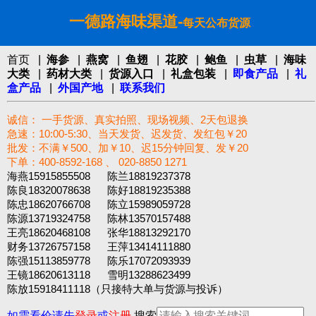
一德路海味渠道-
每天公布货源
首页
|
海参
|
燕窝
|
鱼翅
|
花胶
|
鲍鱼
|
虫草
|
海味
大类
|
药材大类
|
货源入口
|
礼盒包装
|
即食产品
|
礼
盒产品
|
外国产地
|
联系我们
诚信： 一手货源、真实拍照、现场视频、2天包退换
急速：10:00-5:30、当天发货、迟发货、发红包￥20
批发：不满￥500、加￥10、迟15分钟回复、发￥20
下单：400-8592-168 、 020-8850 1271‬
海燕15915855508 陈兰18819237378
陈良18320078638 陈好18819235388
陈忠18620766708 陈立15989059728
陈源13719324758 陈林13570157488
王亮18620468108 张华18813292170
财务13726757158 王萍13414111880
陈强15113859778 陈乐17072093939
王镜18620613118 雪明13288623499
陈放15918411118（只接特大单与货源与投诉）
如需看价请先
登录
或
注册
搜索