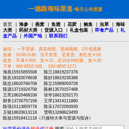
一德路海味渠道-
每天公布货源
首页
|
海参
|
燕窝
|
鱼翅
|
花胶
|
鲍鱼
|
虫草
|
海味
大类
|
药材大类
|
货源入口
|
礼盒包装
|
即食产品
|
礼
盒产品
|
外国产地
|
联系我们
诚信： 一手货源、真实拍照、现场视频、2天包退换
急速：10:00-5:30、当天发货、迟发货、发红包￥20
批发：不满￥500、加￥10、迟15分钟回复、发￥20
下单：400-8592-168 、 020-8850 1271‬
海燕15915855508 陈兰18819237378
陈良18320078638 陈好18819235388
陈忠18620766708 陈立15989059728
陈源13719324758 陈林13570157488
王亮18620468108 张华18813292170
财务13726757158 王萍13414111880
陈强15113859778 陈乐17072093939
王镜18620613118 雪明13288623499
陈放15918411118（只接特大单与货源与投诉）
如需看价请先
登录
或
注册
搜索