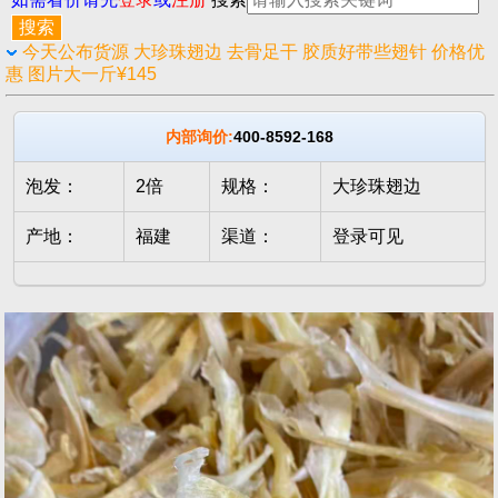
今天公布货源 大珍珠翅边 去骨足干 胶质好带些翅针 价格优
惠 图片大一斤¥145
内部询价:
400-8592-168
泡发：
2倍
规格：
大珍珠翅边
产地：
福建
渠道：
登录可见