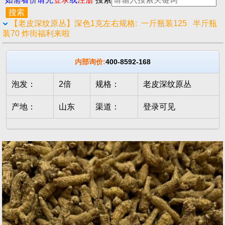
【老皮深纹原丛】深色1克左右规格: 一斤瓶装125 半斤瓶
装70 炸街福利来啦
内部询价:
400-8592-168
泡发：
2倍
规格：
老皮深纹原丛
产地：
山东
渠道：
登录可见