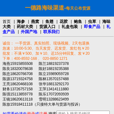
一德路海味渠道-
每天公布货源
首页
|
海参
|
燕窝
|
鱼翅
|
花胶
|
鲍鱼
|
虫草
|
海味
大类
|
药材大类
|
货源入口
|
礼盒包装
|
即食产品
|
礼
盒产品
|
外国产地
|
联系我们
诚信： 一手货源、真实拍照、现场视频、2天包退换
急速：10:00-5:30、当天发货、迟发货、发红包￥20
批发：不满￥500、加￥10、迟15分钟回复、发￥20
下单：400-8592-168 、 020-8850 1271‬
海燕15915855508 陈兰18819237378
陈良18320078638 陈好18819235388
陈忠18620766708 陈立15989059728
陈源13719324758 陈林13570157488
王亮18620468108 张华18813292170
财务13726757158 王萍13414111880
陈强15113859778 陈乐17072093939
王镜18620613118 雪明13288623499
陈放15918411118（只接特大单与货源与投诉）
如需看价请先
登录
或
注册
搜索