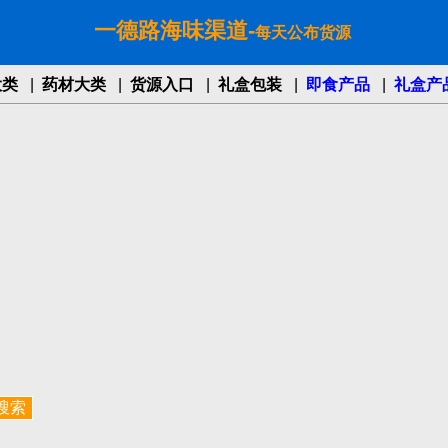
一德路海味渠道-
每天公布货源
大类
|
药材大类
|
货源入口
|
礼盒包装
|
即食产品
|
礼盒产