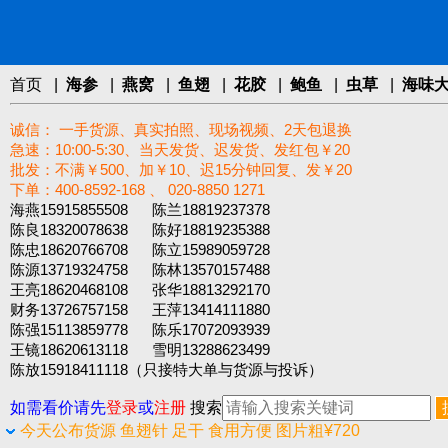
首页
|
海参
|
燕窝
|
鱼翅
|
花胶
|
鲍鱼
|
虫草
|
海味
诚信： 一手货源、真实拍照、现场视频、2天包退换
急速：10:00-5:30、当天发货、迟发货、发红包￥20
批发：不满￥500、加￥10、迟15分钟回复、发￥20
下单：400-8592-168 、 020-8850 1271‬
海燕15915855508 陈兰18819237378
陈良18320078638 陈好18819235388
陈忠18620766708 陈立15989059728
陈源13719324758 陈林13570157488
王亮18620468108 张华18813292170
财务13726757158 王萍13414111880
陈强15113859778 陈乐17072093939
王镜18620613118 雪明13288623499
陈放15918411118（只接特大单与货源与投诉）
如需看价请先
登录
或
注册
搜索
今天公布货源 鱼翅针 足干 食用方便 图片粗¥720