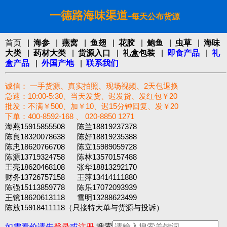
一德路海味渠道-
每天公布货源
首页
|
海参
|
燕窝
|
鱼翅
|
花胶
|
鲍鱼
|
虫草
|
海味
大类
|
药材大类
|
货源入口
|
礼盒包装
|
即食产品
|
礼
盒产品
|
外国产地
|
联系我们
诚信： 一手货源、真实拍照、现场视频、2天包退换
急速：10:00-5:30、当天发货、迟发货、发红包￥20
批发：不满￥500、加￥10、迟15分钟回复、发￥20
下单：400-8592-168 、 020-8850 1271‬
海燕15915855508 陈兰18819237378
陈良18320078638 陈好18819235388
陈忠18620766708 陈立15989059728
陈源13719324758 陈林13570157488
王亮18620468108 张华18813292170
财务13726757158 王萍13414111880
陈强15113859778 陈乐17072093939
王镜18620613118 雪明13288623499
陈放15918411118（只接特大单与货源与投诉）
如需看价请先
登录
或
注册
搜索