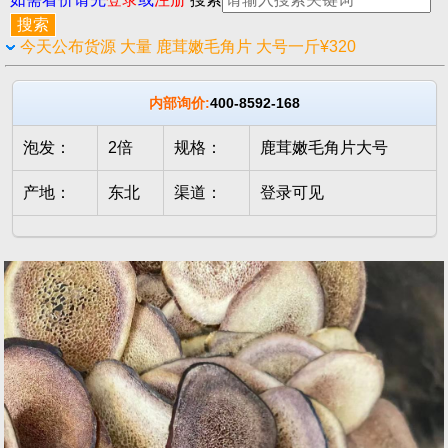
今天公布货源 大量 鹿茸嫩毛角片 大号一斤¥320
内部询价:
400-8592-168
泡发：
2倍
规格：
鹿茸嫩毛角片大号
产地：
东北
渠道：
登录可见