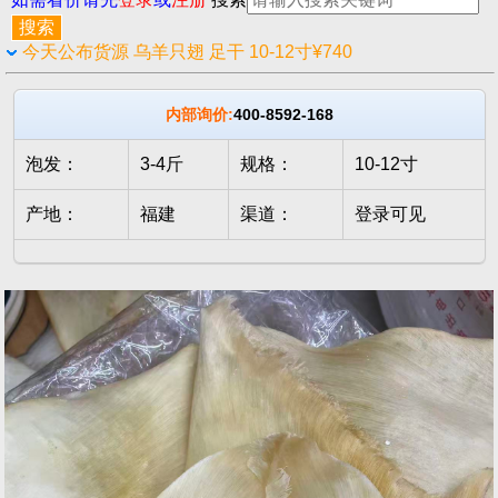
今天公布货源 乌羊只翅 足干 10-12寸¥740
内部询价:
400-8592-168
泡发：
3-4斤
规格：
10-12寸
产地：
福建
渠道：
登录可见