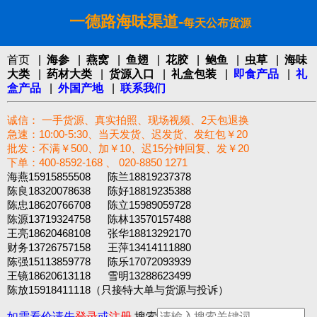
一德路海味渠道-
每天公布货源
首页
|
海参
|
燕窝
|
鱼翅
|
花胶
|
鲍鱼
|
虫草
|
海味
大类
|
药材大类
|
货源入口
|
礼盒包装
|
即食产品
|
礼
盒产品
|
外国产地
|
联系我们
诚信： 一手货源、真实拍照、现场视频、2天包退换
急速：10:00-5:30、当天发货、迟发货、发红包￥20
批发：不满￥500、加￥10、迟15分钟回复、发￥20
下单：400-8592-168 、 020-8850 1271‬
海燕15915855508 陈兰18819237378
陈良18320078638 陈好18819235388
陈忠18620766708 陈立15989059728
陈源13719324758 陈林13570157488
王亮18620468108 张华18813292170
财务13726757158 王萍13414111880
陈强15113859778 陈乐17072093939
王镜18620613118 雪明13288623499
陈放15918411118（只接特大单与货源与投诉）
如需看价请先
登录
或
注册
搜索