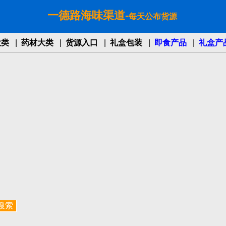
一德路海味渠道-
每天公布货源
大类
|
药材大类
|
货源入口
|
礼盒包装
|
即食产品
|
礼盒产