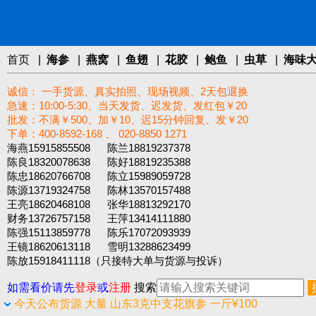
首页
|
海参
|
燕窝
|
鱼翅
|
花胶
|
鲍鱼
|
虫草
|
海味
诚信： 一手货源、真实拍照、现场视频、2天包退换
急速：10:00-5:30、当天发货、迟发货、发红包￥20
批发：不满￥500、加￥10、迟15分钟回复、发￥20
下单：400-8592-168 、 020-8850 1271‬
海燕15915855508 陈兰18819237378
陈良18320078638 陈好18819235388
陈忠18620766708 陈立15989059728
陈源13719324758 陈林13570157488
王亮18620468108 张华18813292170
财务13726757158 王萍13414111880
陈强15113859778 陈乐17072093939
王镜18620613118 雪明13288623499
陈放15918411118（只接特大单与货源与投诉）
如需看价请先
登录
或
注册
搜索
今天公布货源 大量 山东3克中支花旗参 一斤¥100